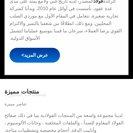
الرائدة
فُولاَذ
المصدر، لديه تاريخ غني ولامع يمتد على مدى
عدة عقود. تأسست في أوائل عام 2010، وبدأنا كشركة
تجارية صغيرة، نتعامل في المقام الأول مع موردي الصلب
المحليين. ومع ذلك، انطلاقًا من شغفنا بالتميز والالتزام
القوي برضا العملاء، سرعان ما قمنا بتوسيع عملياتنا لتشمل
الأسواق الدولية.
عرض المزيد>
منتجات مميزة
منتجات مميزة
عناصر مميزة
لدينا مجموعة واسعة من المنتجات الفولاذية بما في ذلك صفائح
الفولاذ المقاوم للصدأ ، والملفات المجلفنة ، وحانات الألومنيوم ،
وأنابيب الدقة. أحجام مخصصة وتشطيبات متاحة.