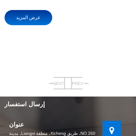
عرض المزيد
NEXT
PREV
إرسال استفسار
عنوان
NO.260، طريق Xicheng، منطقة Liangxi، مدينة