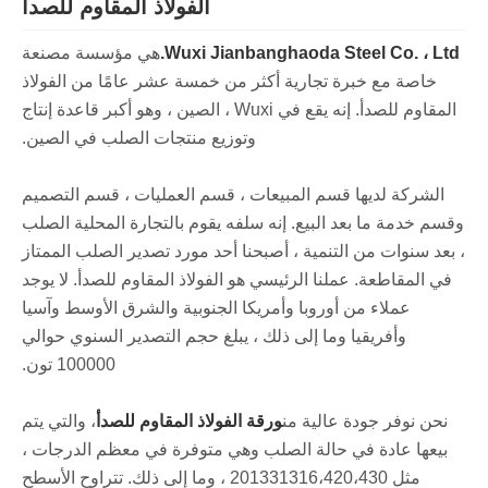
الفولاذ المقاوم للصدأ
Wuxi Jianbanghaoda Steel Co. ، Ltd.
هي مؤسسة مصنعة
خاصة مع خبرة تجارية أكثر من خمسة عشر عامًا من الفولاذ
المقاوم للصدأ. إنه يقع في Wuxi ، الصين ، وهو أكبر قاعدة إنتاج
وتوزيع منتجات الصلب في الصين.
الشركة لديها قسم المبيعات ، قسم العمليات ، قسم التصميم
وقسم خدمة ما بعد البيع. إنه سلفه يقوم بالتجارة المحلية الصلب
، بعد سنوات من التنمية ، أصبحنا أحد مورد تصدير الصلب الممتاز
في المقاطعة. عملنا الرئيسي هو الفولاذ المقاوم للصدأ. لا يوجد
عملاء من أوروبا وأمريكا الجنوبية والشرق الأوسط وآسيا
وأفريقيا وما إلى ذلك ، يبلغ حجم التصدير السنوي حوالي
100000 تون.
نحن نوفر جودة عالية من
ورقة الفولاذ المقاوم للصدأ
، والتي يتم
بيعها عادة في حالة الصلب وهي متوفرة في معظم الدرجات ،
مثل 201331316،420،430 ، وما إلى ذلك. تتراوح الأسطح