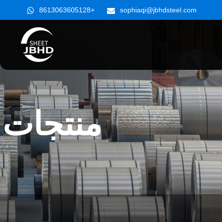
+8613063605128
sophiaqi@jbhdsteel.com
منتجات