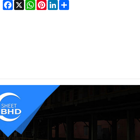
cebook
WhatsApp
X
Pinterest
LinkedIn
Share