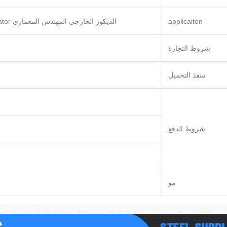
applicaiton
الديكور الخارجي المهندس المعماري evevator مطبخ؛ سقف؛ مجلس الوزراء؛ إعلان لوحة. هيكل السقف ؛ بناء السفن
شروط التجارة
منفذ التحميل
شروط الدفع
مو