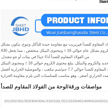
فولاذ المقاوم للصدأ فيريريت مع مقاومة جيدة للتآكل وتنوع. يتكون بشكل
أساسي من الحديد والكروم وكمية صغيرة من النيكل ، والتي يكون محتوى الكروم بشكل عام حوالي 16 ٪ ومحتوى النيكل منخفض ، مما يجعل 430
من الفولاذ المقاوم للصدأ أداءً جيدًا في بيئات أو جو معتدل.
يشمل التركيب الكيميائي لـ 430 من الفولاذ المقاوم للصدأ بشكل أساسي الحديد والكروم والنيكل. يبلغ محتوى الكروم حوالي 16 ٪ ومحتوى النيكل
أقل من 0.75 ٪ ، مما يجعله مقاومة جيدة للتآكل. تبلغ كثافة 430 من الفولاذ المقاوم للصدأ حوالي 7.7 جم/سم مكعب ، والموصلية الحرارية أفضل
لتمدد الحراري أصغر ، وهو مناسب للمناسبات التي يلزم مقاومة الحرارة
مواصفات ورقة/لوحة من الفولاذ المقاوم للصدأ
201/202/301/303/304/304L/316/316L/321/310S/401/409/410/420J1