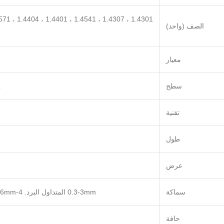
الصف (واحد)
معيار
سطح
L
تقنية
طول
عرض
سماكة
0.3-3mm المتداول البرد. 4-16mm مدفرة ساخنة. 16-100mm مدفرة ساخنة. مخصص وفقًا لمتطلبات العملاء
حافة