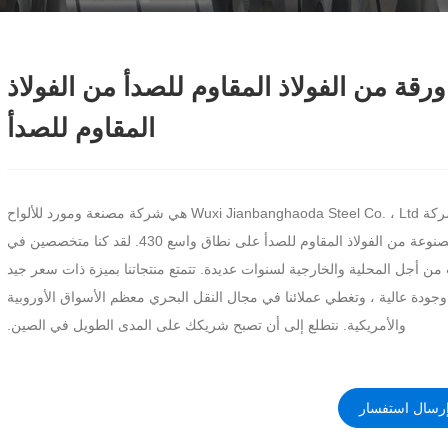
43 ورقة من الفولاذ المقاوم للصدأ من الفولاذ
المقاوم للصدأ
شركة Wuxi Jianbanghaoda Steel Co. ، Ltd هي شركة مصنعة ومورد للألواح
المصنوعة من الفولاذ المقاوم للصدأ على نطاق واسع 430. لقد كنا متخصصين في
من أجل المحلية والخارجية لسنوات عديدة. تتمتع منتجاتنا بميزة ذات سعر جيد
وجودة عالية ، وتغطي عملائنا في مجال النقل البحري معظم الأسواق الأوروبية
والأمريكية. نتطلع إلى أن تصبح شريكك على المدى الطويل في الصين.
رسال استفسار