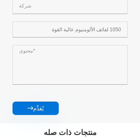
يُقدِّم

منتجات ذات صله