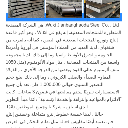
Wuxi Jianbanghaoda Steel Co. ، Ltd. هي الشركة المصنعة
المتطورة للمنتجات المعدنية. إنه يقع في Wuxi ، وهو أكبر قاعدة
إنتاج وتوزيع للمنتجات المعدنية في الصين ، كما أنه بالقرب من
شنغهاي. لدينا العديد من العملاء المؤمنين في أوروبا وأمريكا
الجنوبية والشرق الأوسط وآسيا وما إلى ذلك. لدينا مجموعة
واسعة من المنتجات المعدنية ، مثل مواد الألومنيوم (مثل 1050
ملف ألومنيوم عالي القوة وبعضها من الدرجة الأخرى ، والفولاذ
المقاوم للصدأ ، والصلب الكربوني ، وما إلى ذلك. يبلغ حجم
التصدير السنوي حوالي 1،000،000 طن. نعد بأن جميع
الاستفسارات تقريبًا ستتم معالجتها في غضون 3 ساعات. كانت
"الالتزام بالمواعيد والنزاهة والخدمة الإنسانية" دائمًا مبدأ التطوير
الذي استلزمه شركتنا وجميع الموظفين دائمًا.
حاليًا ، لدينا خمسة خطوط إنتاج متداخلة وخطتين إنتاج
حار. نعتمد أيضًا مقاييس فعالة مثل نظام التحكم في العرض