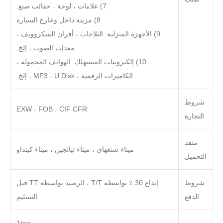
7) علامات ، لوحة ، حقائب صنع.
8) مزينة داخل وخارج السيارة
9) الأجهزة المنزلية: الثلاجات ، أفران الميكروويف ،
معدات الصوت ، إلخ.
10) إلكترونيات المستهلك: الهواتف المحمولة ،
الكاميرات الرقمية ، MP3 ، U Disk ، إلخ.
شروط
EXW ، FOB ، CIF CFR
التجارة
منفذ
ميناء شنغهاي ، ميناء تيانجين ، ميناء كينداو
التحميل
شروط
إيداع 30 ٪ بواسطة T/T ، الرصيد بواسطة TT قبل
الدفع
التسليم