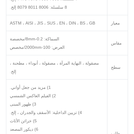
8 سلسلة: 8006 8011 8079 إلخ.
معيار
ASTM ، AISI ، JIS ، SUS ، EN ، DIN ، BS ، GB
السماكة: 0.2-8mm/مخصصة
مقاس
العرض: 100-2000mm/مخصص
مصقولة ، النهاية المرآة ، مصقولة ، أنوداء ، مطحنة ،
سطح
إلخ.
1) مزيد من جعل أواني.
2) الفيلم العاكس الشمسي
3) ظهور المبنى
4) تزيين الداخلية: الأسقف والجدران ، إلخ.
5) خزائن الأثاث
6) ديكور المصعد
طلب