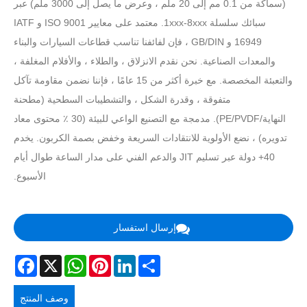
(سماكة من 0.1 مم إلى 20 ملم ، وعرض ما يصل إلى 3000 ملم) عبر
سبائك سلسلة 1xxx-8xxx. معتمد على معايير ISO 9001 و IATF
16949 و GB/DIN ، فإن لفائفنا تناسب قطاعات السيارات والبناء
والمعدات الصناعية. نحن نقدم الانزلاق ، والطلاء ، والأفلام المغلفة ،
والتعبئة المخصصة. مع خبرة أكثر من 15 عامًا ، فإننا نضمن مقاومة تآكل
متفوقة ، وقدرة الشكل ، والتشطيبات السطحية (مطحنة
النهاية/PE/PVDF). مدمجة مع التصنيع الواعي للبيئة (30 ٪ محتوى معاد
تدويره) ، نضع الأولوية للانتقادات السريعة وخفض بصمة الكربون. يخدم
40+ دولة عبر تسليم JIT والدعم الفني على مدار الساعة طوال أيام
الأسبوع.
إرسال استفسار
acebook
WhatsApp
X
Pinterest
LinkedIn
Share
وصف المنتج