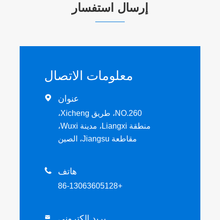
إرسال استفسار
معلومات الاتصال
عنوان

NO.260، طريق Xicheng،
منطقة Liangxi، مدينة Wuxi،
مقاطعة Jiangsu، الصين
هاتف

+86-13063605128
بريد إلكتروني
