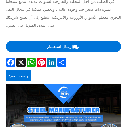
في الصلب من أجل المحلية والخارجية لسنوات عديدة. تتمتع منتجاتنا
بميزة ذات سعر جيد وجودة عالية ، وتغطي عملائنا في مجال النقل
البحري معظم الأسواق الأوروبية والأمريكية. نتطلع إلى أن تصبح شريكك
على المدى الطويل في الصين.
إرسال استفسار
acebook
WhatsApp
X
Pinterest
LinkedIn
Share
وصف المنتج