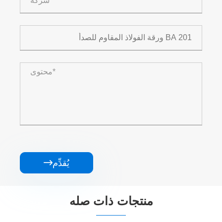
يُقدِّم

منتجات ذات صله