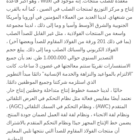
معقدة للصلب منتجات. إنه موجود في Wuxi ، وهو أكبر قاعدة
إنتاج و مركز التوزيع لمنتجات الصلب في الصين ، كما أنه بالقرب
من شنغهاي. لدينا العديد من العملاء المؤمنين في أوروبا وأمريكا
الجنوبية والشرق الأوسط وآسيا و وما إلى ذلك ، لدينا مجموعة
واسعة من المنتجات الفولاذية ، مثل غير القابل للصدأ الصلب
(بما في ذلك 201 ورقة من الفولاذ المقاوم للصدأ وبعضها آخر) ،
الفولاذ الكربوني والسبائك الصلب وما إلى ذلك. يبلغ حجم
التصدير السنوي حوالي 1،000،000 طن. نعد بأن جميع
الاستفسارات تقريبًا ستتم معالجتها في غضون 3 ساعات. كانت
"الالتزام بالمواعيد والنزاهة والخدمة الإنسانية" دائمًا مبدأ التطوير
الذي استلزمه شركتنا وجميع الموظفين دائمًا.
حاليًا ، لدينا خمسة خطوط إنتاج متداخلة وخطتين إنتاج حار.
نعتمد أيضًا مقاييس فعالة مثل نظام التحكم في العرض التلقائي
المتقدم (AWC) ، ونظام التحكم في السمك التلقائي (AGC) ،
ونظام لفة الانحناء ، ونظام لفة لفة العمل لضمان جودة المنتج.
يضمن خط الإنتاج المجهز جيدًا ونظام التحكم المتقدم بالاشتراك
أن منتجات الفولاذ المقاوم للصدأ التي ننتجها تلبي المعايير
الوطنية.