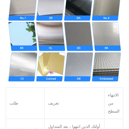
الانتهاء
من
تعريف
طلب
السطح
أولئك الذين انتهوا ، بعد المتداول