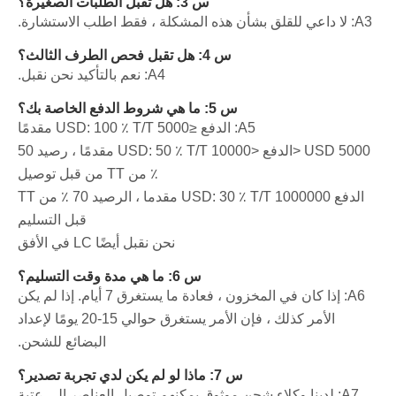
س 3: هل تقبل الطلبات الصغيرة؟
A3: لا داعي للقلق بشأن هذه المشكلة ، فقط اطلب الاستشارة.
س 4: هل تقبل فحص الطرف الثالث؟
A4: نعم بالتأكيد نحن نقبل.
س 5: ما هي شروط الدفع الخاصة بك؟
A5: الدفع ≤5000 USD: 100 ٪ T/T مقدمًا
5000 USD <الدفع <10000 USD: 50 ٪ T/T مقدمًا ، رصيد 50
٪ من TT من قبل توصيل
الدفع 1000000 USD: 30 ٪ T/T مقدما ، الرصيد 70 ٪ من TT
قبل التسليم
نحن نقبل أيضًا LC في الأفق
س 6: ما هي مدة وقت التسليم؟
A6: إذا كان في المخزون ، فعادة ما يستغرق 7 أيام. إذا لم يكن
الأمر كذلك ، فإن الأمر يستغرق حوالي 15-20 يومًا لإعداد
البضائع للشحن.
س 7: ماذا لو لم يكن لدي تجربة تصدير؟
A7: لدينا وكلاء شحن موثوق يمكنهم توصيل العناصر إلى عتبة