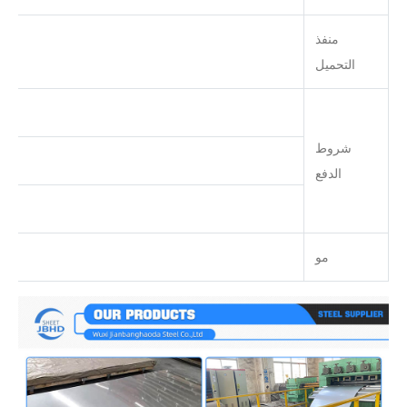
منفذ
التحميل
شروط
(2) إيداع 30 ٪ بواسطة T/T ، الرصيد بواسطة L/C عند الأفق.
الدفع
مو