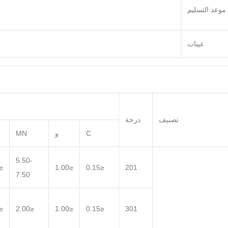
موعد التسليم
عينات
تصنيف
درجة
C
و
MN
5.50-
0.060
≤1.00
≤0.15
201
7.50
0.045
≤2.00
≤1.00
≤0.15
301