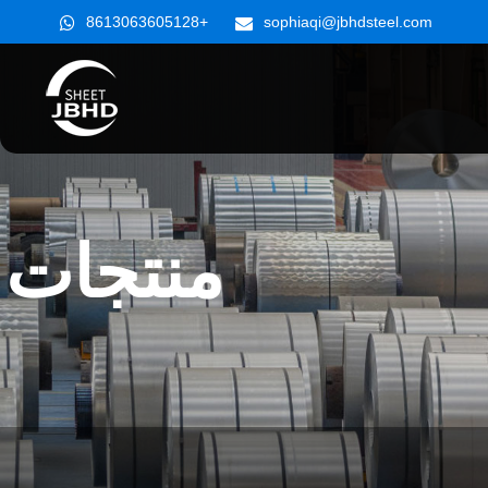
+8613063605128
sophiaqi@jbhdsteel.com
منتجات