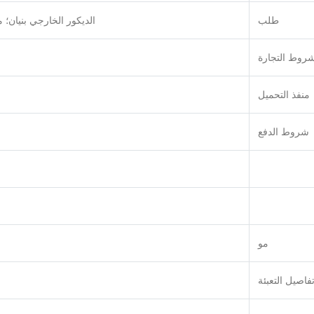
طلب
الديكور الخارجي بنيان؛
روط التجارة
منفذ التحميل
شروط الدفع
مو
فاصيل التعبئة