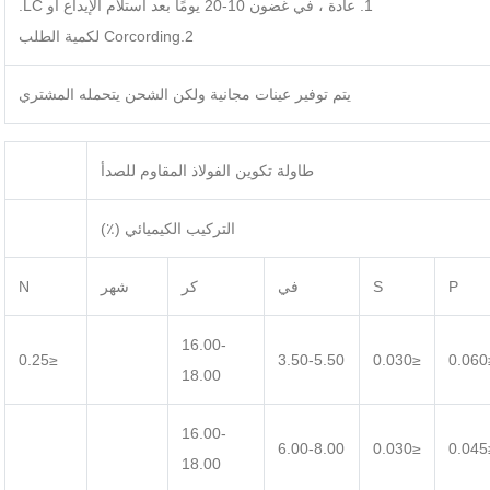
1. عادة ، في غضون 10-20 يومًا بعد استلام الإيداع أو LC.
2.Corcording لكمية الطلب
يتم توفير عينات مجانية ولكن الشحن يتحمله المشتري
طاولة تكوين الفولاذ المقاوم للصدأ
التركيب الكيميائي (٪)
P
S
في
كر
شهر
N
16.00-
≤0.25
3.50-5.50
≤0.030
≤
18.00
16.00-
6.00-8.00
≤0.030
≤
18.00