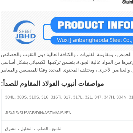
مة الحمض ، ومقاومة القلويات ، والكثافة العالية دون الثقوب والخصائص
 Watchcase ، وغطاء أسفل النطاق وغيرها من المواد عالية الجودة. يتضمن تركيبها الكيميائي بشكل أساسي
 والعناصر الأخرى ، ويختلف المحتوى المحدد وفقًا للمصنعين والمعايير
مواصفات أنبوب الفولاذ المقاوم للصدأ:
JIS/JIS/SUS/GB/DIN/ASTM/AISI/EN
التلميع ، الصلب ، التخليل ، مشرق