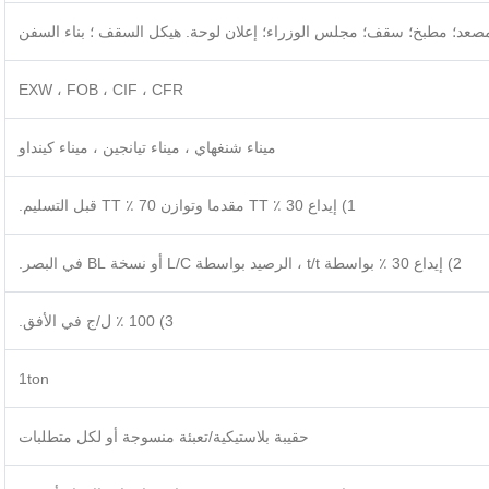
 مصعد؛ مطبخ؛ سقف؛ مجلس الوزراء؛ إعلان لوحة. هيكل السقف ؛ بناء السفن
EXW ، FOB ، CIF ، CFR
ميناء شنغهاي ، ميناء تيانجين ، ميناء كينداو
1) إيداع 30 ٪ TT مقدما وتوازن 70 ٪ TT قبل التسليم.
2) إيداع 30 ٪ بواسطة t/t ، الرصيد بواسطة L/C أو نسخة BL في البصر.
3) 100 ٪ ل/ج في الأفق.
1ton
حقيبة بلاستيكية/تعبئة منسوجة أو لكل متطلبات