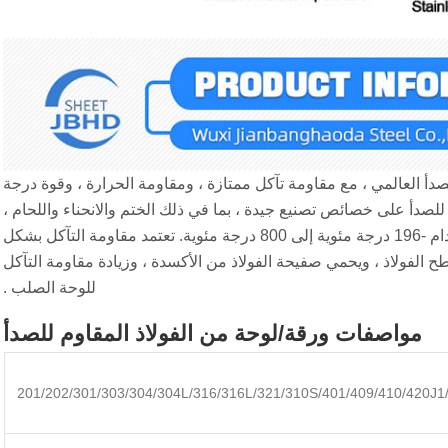
 للصدأ العالمي ، مع مقاومة تآكل ممتازة ، ومقاومة الحرارة ، وقوة درجة
304 تحتوي لوحة الفولاذ المقاوم للصدأ على خصائص تصنيع جيدة ، بما في ذلك الختم والانحناء واللحام ،
وعدم ظاهرة تصلب المعالجة الحرارية ، يتراوح نطاق درجة حرارة الاستخدام -196 درجة مئوية إلى 800 درجة مئوية. تعتمد مقاومة التآكل بشكل
لفولاذ ، ويحمي صفيحة الفولاذ من الأكسدة ، وزيادة مقاومة التآكل
للوحة الصلب ‌.
مواصفات ورقة/لوحة من الفولاذ المقاوم للصدأ
201/202/301/303/304/304L/316/316L/321/310S/401/409/410/420J1