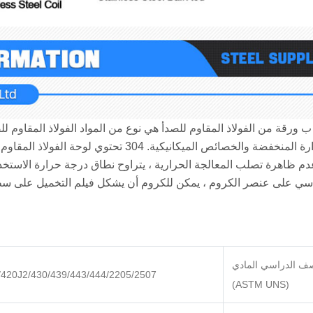
30 2 ب ورقة من الفولاذ المقاوم للصدأ هي نوع من المواد الفولاذ المقاوم
الحرارة المنخفضة والخصائص الميكانيكية. ‌
ي على عنصر الكروم ، يمكن للكروم أن يشكل فيلم التخميل على سطح ا
ف الدراسي المادي
/420J2/430/439/443/444/2205/2507
(ASTM UNS)