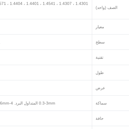
الصف (واحد)
معيار
سطح
L
تقنية
طول
عرض
سماكة
0.3-3mm المتداول البرد. 4-16mm مدفرة ساخنة. 16-100mm مدفرة ساخنة. مخصص وفقًا لمتطلبات العملاء
حافة