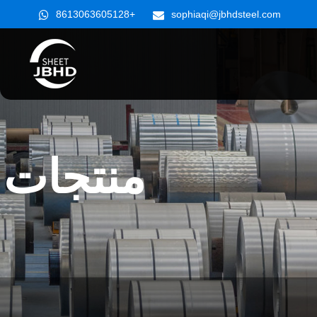
+8613063605128
sophiaqi@jbhdsteel.com
منتجات