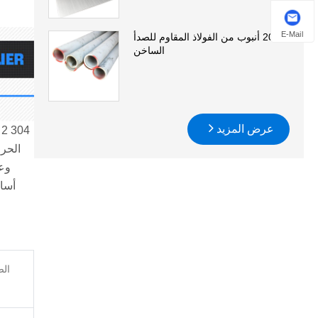
E-Mail
201 أنبوب من الفولاذ المقاوم للصدأ
الساخن
عرض المزيد
4
أساس
الص