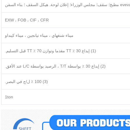
EXW ، FOB ، CIF ، CFR
ميناء شنغهاي ، ميناء تيانجين ، ميناء كينداو
(1) إيداع 30 ٪ TT مقدما وتوازن 70 ٪ TT قبل التسليم.
(2) إيداع 30 ٪ بواسطة T/T ، الرصيد بواسطة L/C عند الأفق.
(3) 100 ٪ ل/ج في البصر.
1ton