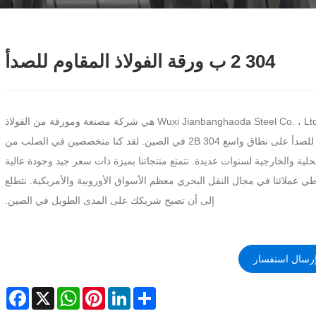
304 2 ب ورقة الفولاذ المقاوم للصدأ
Wuxi Jianbanghaoda Steel Co. ، Ltd هي شركة مصنعة ومورقة من الفولاذ
المقاوم للصدأ على نطاق واسع 304 2B في الصين. لقد كنا متخصصين في الصلب من
لية والخارجية لسنوات عديدة. تتمتع منتجاتنا بميزة ذات سعر جيد وجودة عالية
طي عملائنا في مجال النقل البحري معظم الأسواق الأوروبية والأمريكية. نتطلع
إلى أن تصبح شريكك على المدى الطويل في الصين.
رسال استفسار
cebook
WhatsApp
X
Pinterest
LinkedIn
Share