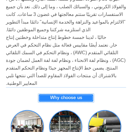
والفولاذ الكربوني ، والسبائك الصلب ، وما إلى ذلك. نعد بأن جميع
الاستفسارات تقريبًا ستتم معالجتها في غضون 3 ساعات. كانت
"الالتزام بالمواعيد والنزاهة والخدمة الإنسانية" دائمًا مبدأ التطوير
الذي استلزمه شركتنا وجميع الموظفين دائمًا.
حاليًا ، لدينا خمسة خطوط إنتاج متداخلة وخطتين إنتاج
حار. نعتمد أيضًا مقاييس فعالة مثل نظام التحكم في العرض
التلقائي المتقدم (AWC) ، ونظام التحكم في السمك التلقائي
(AGC) ، ونظام لفة الانحناء ، ونظام لفة لفة العمل لضمان جودة
المنتج. يضمن خط الإنتاج المجهز جيدًا ونظام التحكم المتقدم
بالاشتراك أن منتجات الفولاذ المقاوم للصدأ التي ننتجها تلبي
المعايير الوطنية.