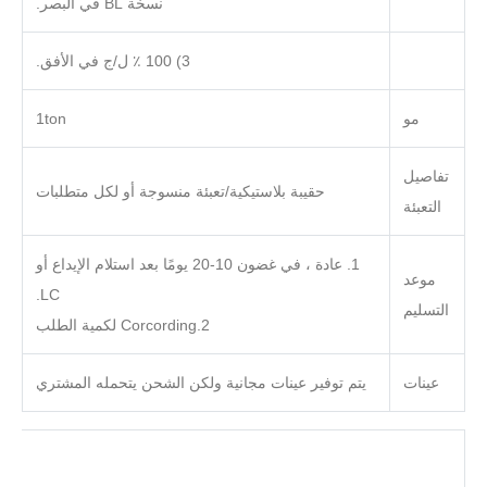
نسخة BL في البصر.
3) 100 ٪ ل/ج في الأفق.
مو
1ton
تفاصيل
حقيبة بلاستيكية/تعبئة منسوجة أو لكل متطلبات
التعبئة
1. عادة ، في غضون 10-20 يومًا بعد استلام الإيداع أو
موعد
LC.
التسليم
2.Corcording لكمية الطلب
عينات
يتم توفير عينات مجانية ولكن الشحن يتحمله المشتري