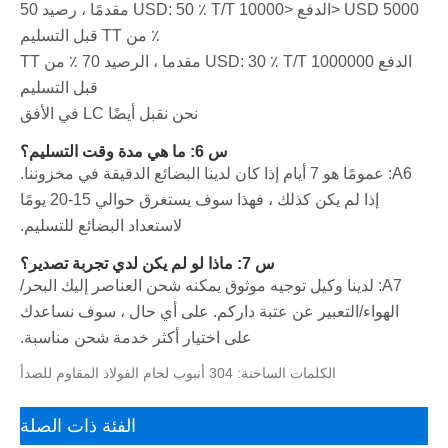
5000 USD <الدفع <10000 USD: 50 ٪ T/T مقدمًا ، رصيد 50
٪ من TT قبل التسليم
الدفع 1000000 USD: 30 ٪ T/T مقدما ، الرصيد 70 ٪ من TT
قبل التسليم
نحن نقبل أيضًا LC في الأفق
س 6: ما هي مدة وقت التسليم؟
A6: عمومًا هو 7 أيام إذا كان لدينا البضائع الدقيقة في مخزوننا.
إذا لم يكن كذلك ، فهذا سوف يستغرق حوالي 15-20 يومًا
لاستعداد البضائع للتسليم.
س 7: ماذا لو لم يكن لدي تجربة تصدير؟
A7: لدينا وكيل توجيه موثوق يمكنه شحن العناصر إليك البحر/
الهواء/التعبير عن عتبة داركم. على أي حال ، سوف نساعدك
على اختيار أكثر خدمة شحن مناسبة.
الكلمات الساخنة: 304 أنبوب لحام الفولاذ المقاوم للصدأ
الفئة ذات الصلة