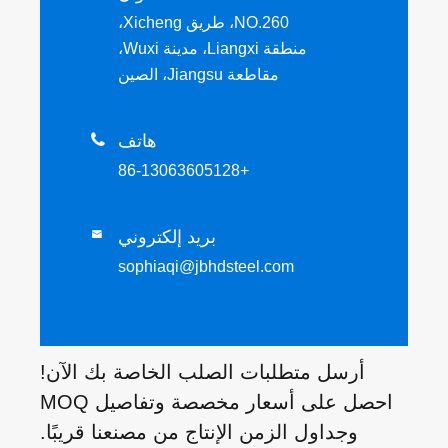
NO.260، طريق Xicheng،
منطقة Liangxi، مدينة Wuxi،
مقاطعة Jiangsu، الصين
هاتف

+86-13063605128
بريد إلكتروني

sophiaqi@jbhdsteel.com
أرسل متطلبات الصلب الخاصة بك الآن!
احصل على أسعار مخصصة وتفاصيل MOQ
وجداول الزمن الإنتاج من مصنعنا قريبًا.