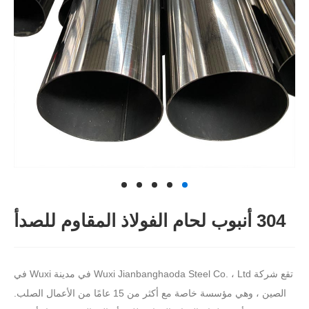
304 أنبوب لحام الفولاذ المقاوم للصدأ
تقع شركة Wuxi Jianbanghaoda Steel Co. ، Ltd في مدينة Wuxi في
الصين ، وهي مؤسسة خاصة مع أكثر من 15 عامًا من الأعمال الصلب.