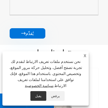
يُقدِّم

منتجات ذات صله
X
نحن نستخدم ملفات تعريف الارتباط لنقدم لك
تجربة تصفح أفضل، وتحليل حركة مرور الموقع،
وتخصيص المحتوى. باستخدام هذا الموقع، فإنك
توافق على استخدامنا لملفات تعريف
304 أنبوب الفولاذ المقاوم للصدأ
الارتباط.
سياسة الخصوصية
عرض المزيد >>
يرفض
يقبل

