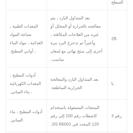
السطح
بعد المتداول البارد ، يتم
معالجته بالحرارة أو المخلل أو
المعدات الطبية ،
غيره من العلاجات المكافئة ،
صناعة المواد
2B
وأخيراً تم تدحرج البرد مرة
الغذائية ، مواد البناء
أخرى إلى منتج نهائي مع لمعان
، أواني المطبخ.
مناسب.
أدوات المطبخ ،
بعد المتداول البارد والمعالجة
با
المعدات الكهربائية
الحرارية الساطعة.
، بناء المباني.
المنتجات المصقولة باستخدام
أدوات المطبخ ، بناء
رقم 3
كاشطات رقم 100 إلى رقم
المباني.
120 المحدد في JIS R6001.