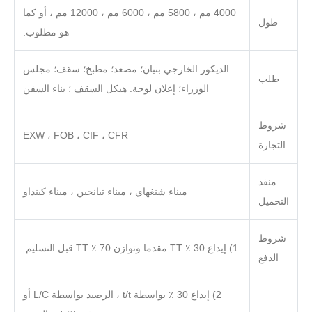
4000 مم ، 5800 مم ، 6000 مم ، 12000 مم ، أو كما
طول
هو مطلوب.
الديكور الخارجي بنيان؛ مصعد؛ مطبخ؛ سقف؛ مجلس
طلب
الوزراء؛ إعلان لوحة. هيكل السقف ؛ بناء السفن
شروط
EXW ، FOB ، CIF ، CFR
التجارة
منفذ
ميناء شنغهاي ، ميناء تيانجين ، ميناء كينداو
التحميل
شروط
1) إيداع 30 ٪ TT مقدما وتوازن 70 ٪ TT قبل التسليم.
الدفع
2) إيداع 30 ٪ بواسطة t/t ، الرصيد بواسطة L/C أو