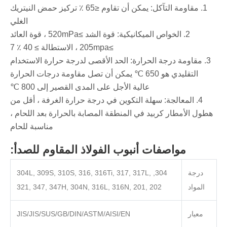
‌1. مقاومة التآكل: يمكن أن تقاوم ≤65 ٪ تركيز حمض النيتريك
الغلي
‌2. الخواص الميكانيكية: قوة الشد ≥520mPa ، قوة العائد
≥205mpa ، الاستطالة ≥ 40 ٪ ‌7
‌3. مقاومة درجة الحرارة: الحد الأقصى لدرجة حرارة الاستخدام
التقليدي هو 650 ℃ يمكن أن تصل مقاومة درجات الحرارة
عالية الأجل على المدى القصير إلى 800 ℃‌
‌4. المعالجة: سهلة التكوين في درجة حرارة الغرفة ، أقل من
هطول الأمطار كربيد في المنطقة المصابة بالحرارة بعد اللحام ،
مناسبة للحام
مواصفات أنبوب الفولاذ المقاوم للصدأ:
درجة
304, 304L, 309S, 310S, 316, 316Ti, 317, 317L,
المواد
321, 347, 347H, 304N, 316L, 316N, 201, 202
معيار
JIS/JIS/SUS/GB/DIN/ASTM/AISI/EN