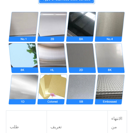
الانتهاء
من
تعريف
طلب