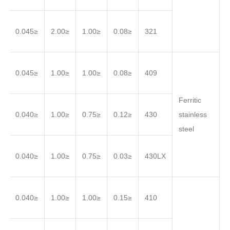
.030
≤0.045
≤2.00
≤1.00
≤0.08
321
.030
≤0.045
≤1.00
≤1.00
≤0.08
409
Ferritic
.030
≤0.040
≤1.00
≤0.75
≤0.12
430
stainless
steel
.030
≤0.040
≤1.00
≤0.75
≤0.03
430LX
.030
≤0.040
≤1.00
≤1.00
≤0.15
410