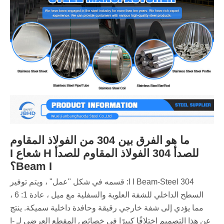
ما هو الفرق بين 304 من الفولاذ المقاوم
للصدأ 304 الفولاذ المقاوم للصدأ H شعاع I
Beam I؟
‌304 I I Beam-Steel: قسمه في شكل "عمل" ، ويتم توفير
السطح الداخلي للشفة العلوية والسفلية مع ميل ، عادة 1: 6 ،
مما يؤدي إلى شفة خارجي رقيقة وحافدة داخلية سميكة. ينتج
عن هذا التصميم اختلافًا كبيرًا في خصائص المقطع العرضي لـ I-