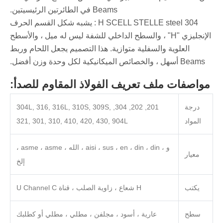
Beams في الطائرتين الرئيسيتين.
304 ‌H SCELL STELLE steel ‌: يشبه شكل القسم الحرف
الإنجليزي "H" ، والسطح الداخلي للشفة ليس له ميل ، والأسطح
العلوية والسفلية متوازية. هذا التصميم يجعل اللحام وربط
Beams أسهل ، والخصائص الميكانيكية لكل وحدة وزن أفضل.
مواصفات ملف تعريف الفولاذ المقاوم للصدأ:
درجة
201, 202, 304, 304L, 316, 316L, 310S, 309S,
المواد
321, 301, 310, 410, 420, 430, 904L
و ، aisi ، sus ، en ، din ، din ، الله ، asme ، asme ،
معيار
إلخ
يكتب
H شعاع ، زاوية الصلب ، قناة U Channel C
سطح
عارية ، أسود ، مجلفن ، مطلي ، مطلي أو كطلبك