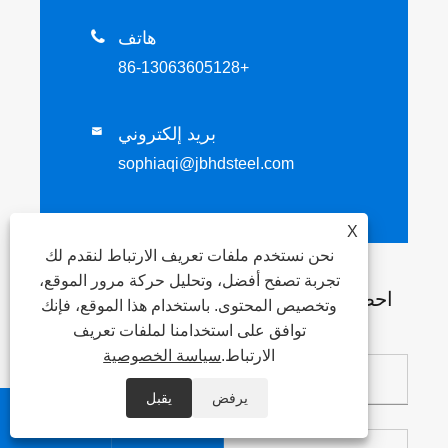
هاتف

+86-13063605128
بريد إلكتروني

sophiaqi@jbhdsteel.com
X
نحن نستخدم ملفات تعريف الارتباط لنقدم لك
أرسل متطلبات الصلب الخاصة بك الآن!
تجربة تصفح أفضل، وتحليل حركة مرور الموقع،
احصل على أسعار مخصصة وتفاصيل MOQ
وتخصيص المحتوى. باستخدام هذا الموقع، فإنك
وجداول الزمن الإنتاج من مصنعنا قريبًا.
توافق على استخدامنا لملفات تعريف
الارتباط.
سياسة الخصوصية
يرفض
يقبل

