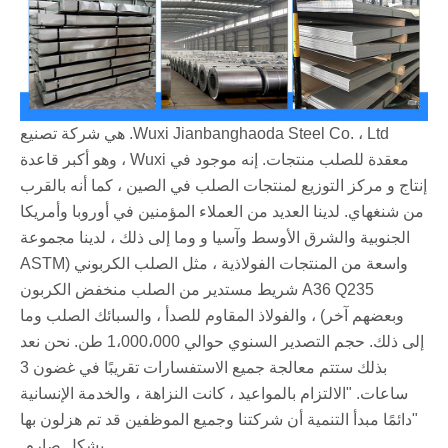
Wuxi Jianbanghaoda Steel Co. ، Ltd. هي شركة تصنيع
معقدة للصلب منتجات. إنه موجود في Wuxi ، وهو أكبر قاعدة
إنتاج و مركز التوزيع لمنتجات الصلب في الصين ، كما أنه بالقرب
من شنغهاي. لدينا العديد من العملاء المؤمنين في أوروبا وأمريكا
الجنوبية والشرق الأوسط وآسيا و وما إلى ذلك ، لدينا مجموعة
واسعة من المنتجات الفولاذية ، مثل الصلب الكربوني (ASTM
A36 Q235 شريط مستدير من الصلب منخفض الكربون
وبعضهم آخر) ، والفولاذ المقاوم للصدأ ، والسبائك الصلب وما
إلى ذلك. حجم التصدير السنوي حوالي 1،000،000 طن. نحن نعد
بذلك ستتم معالجة جميع الاستفسارات تقريبًا في غضون 3
ساعات. "الالتزام بالمواعيد ، كانت النزاهة ، والخدمة الإنسانية
"دائمًا مبدأ التنمية أن شركتنا وجميع الموظفين قد تم هزلون بها
بشكل صارم.