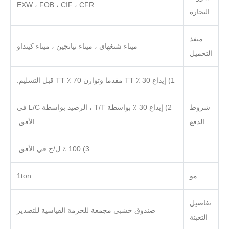
EXW ، FOB ، CIF ، CFR
التجارة
منفذ
ميناء شنغهاي ، ميناء تيانجين ، ميناء كينداو
التحميل
1) إيداع 30 ٪ TT مقدما وتوازن 70 ٪ TT قبل التسليم.
شروط
2) إيداع 30 ٪ بواسطة T/T ، الرصيد بواسطة L/C في
الدفع
الأفق.
3) 100 ٪ ل/ج في الأفق.
مو
1ton
تفاصيل
صندوق خشبي مجمعة للحزمة القياسية للتصدير
التعبئة