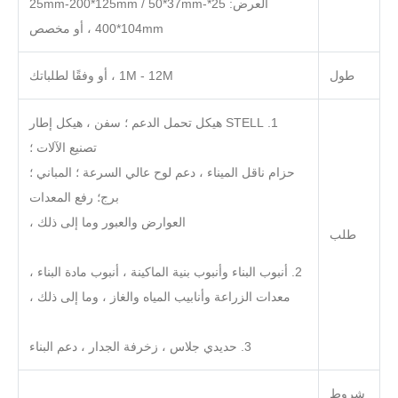
العرض: 25*25mm-200*125mm / 50*37mm-
400*104mm ، أو مخصص
طول
1M - 12M ، أو وفقًا لطلباتك
1. STELL هيكل تحمل الدعم ؛ سفن ، هيكل إطار
تصنيع الآلات ؛
حزام ناقل الميناء ، دعم لوح عالي السرعة ؛ المباني ؛
برج؛ رفع المعدات
العوارض والعبور وما إلى ذلك ،
طلب
2. أنبوب البناء وأنبوب بنية الماكينة ، أنبوب مادة البناء ،
معدات الزراعة وأنابيب المياه والغاز ، وما إلى ذلك ،
3. حديدي جلاس ، زخرفة الجدار ، دعم البناء
شروط