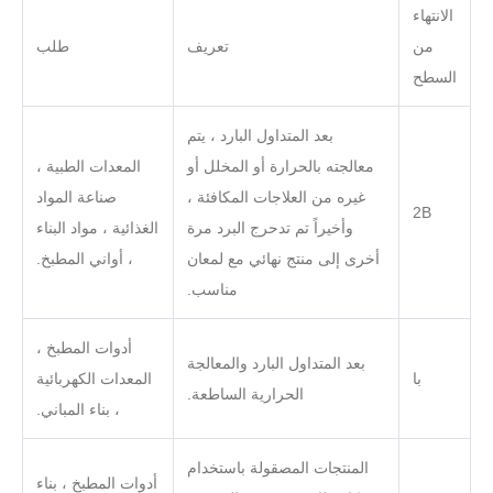
الانتهاء
من
تعريف
طلب
السطح
بعد المتداول البارد ، يتم
معالجته بالحرارة أو المخلل أو
المعدات الطبية ،
غيره من العلاجات المكافئة ،
صناعة المواد
2B
وأخيراً تم تدحرج البرد مرة
الغذائية ، مواد البناء
أخرى إلى منتج نهائي مع لمعان
، أواني المطبخ.
مناسب.
أدوات المطبخ ،
بعد المتداول البارد والمعالجة
با
المعدات الكهربائية
الحرارية الساطعة.
، بناء المباني.
المنتجات المصقولة باستخدام
أدوات المطبخ ، بناء