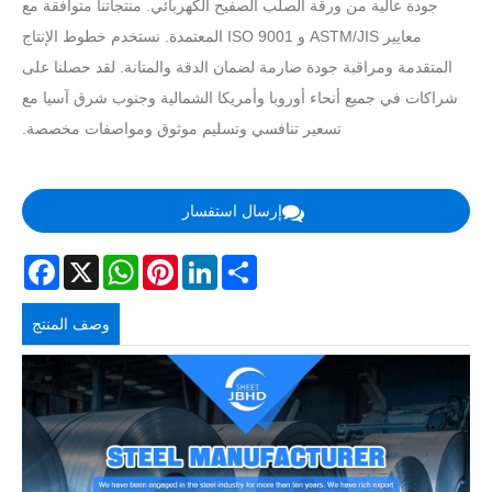
جودة عالية من ورقة الصلب الصفيح الكهربائي. منتجاتنا متوافقة مع
معايير ASTM/JIS و ISO 9001 المعتمدة. نستخدم خطوط الإنتاج
المتقدمة ومراقبة جودة صارمة لضمان الدقة والمتانة. لقد حصلنا على
شراكات في جميع أنحاء أوروبا وأمريكا الشمالية وجنوب شرق آسيا مع
تسعير تنافسي وتسليم موثوق ومواصفات مخصصة.
إرسال استفسار
acebook
WhatsApp
X
Pinterest
LinkedIn
Share
وصف المنتج