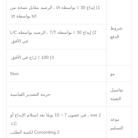
1) إيداع 30 ٪ بواسطة t/t ، الرصيد مقابل نسخة من
b/l بواسطة t/t.
شروط
2) إيداع 30 ٪ بواسطة T/T ، الرصيد بواسطة L/C
الدفع
في الأفق.
3) 100 ٪ ل/ج في الأفق.
مو
5ton
تفاصيل
حزمة التصدير القياسية
التعبئة
1.sue ، في غضون 7 ~ 15 يومًا بعد استلام الإيداع أو
موعد
LC.
التسليم
2.Corcording لكمية الطلب