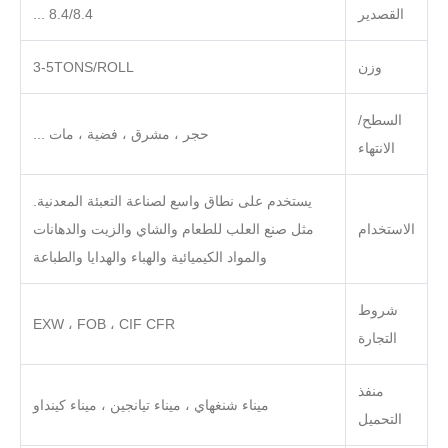
القصدير
8.4/8.4 ...
وزن
3-5TONS/ROLL
السطح/
حجر ، مشرق ، فضية ، مات ...
الانتهاء
يستخدم على نطاق واسع لصناعة التعبئة المعدنية.
الاستخدام
مثل صنع العلب للطعام والشاي والزيت والدهانات
والمواد الكيميائية والهباء والهدايا والطباعة
شروط
EXW ، FOB ، CIF CFR
التجارة
منفذ
ميناء شنغهاي ، ميناء تيانجين ، ميناء كينداو
التحميل