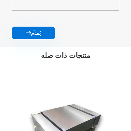
يُقدِّم

منتجات ذات صله