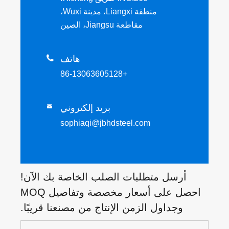
منطقة Liangxi، مدينة Wuxi،
مقاطعة Jiangsu، الصين
هاتف

+86-13063605128
بريد إلكتروني

sophiaqi@jbhdsteel.com
أرسل متطلبات الصلب الخاصة بك الآن!
احصل على أسعار مخصصة وتفاصيل MOQ
وجداول الزمن الإنتاج من مصنعنا قريبًا.