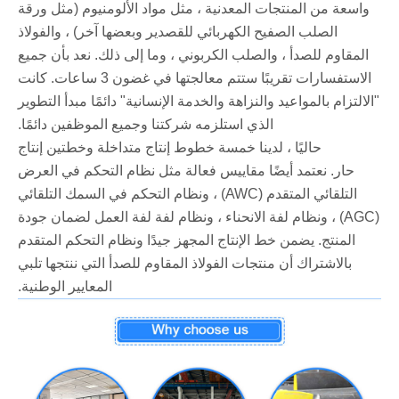
واسعة من المنتجات المعدنية ، مثل مواد الألومنيوم (مثل ورقة
الصلب الصفيح الكهربائي للقصدير وبعضها آخر) ، والفولاذ
المقاوم للصدأ ، والصلب الكربوني ، وما إلى ذلك. نعد بأن جميع
الاستفسارات تقريبًا ستتم معالجتها في غضون 3 ساعات. كانت
"الالتزام بالمواعيد والنزاهة والخدمة الإنسانية" دائمًا مبدأ التطوير
الذي استلزمه شركتنا وجميع الموظفين دائمًا.
حاليًا ، لدينا خمسة خطوط إنتاج متداخلة وخطتين إنتاج
حار. نعتمد أيضًا مقاييس فعالة مثل نظام التحكم في العرض
التلقائي المتقدم (AWC) ، ونظام التحكم في السمك التلقائي
(AGC) ، ونظام لفة الانحناء ، ونظام لفة لفة العمل لضمان جودة
المنتج. يضمن خط الإنتاج المجهز جيدًا ونظام التحكم المتقدم
بالاشتراك أن منتجات الفولاذ المقاوم للصدأ التي ننتجها تلبي
المعايير الوطنية.