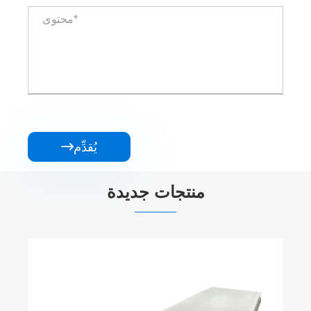
يُقدِّم

منتجات جديدة