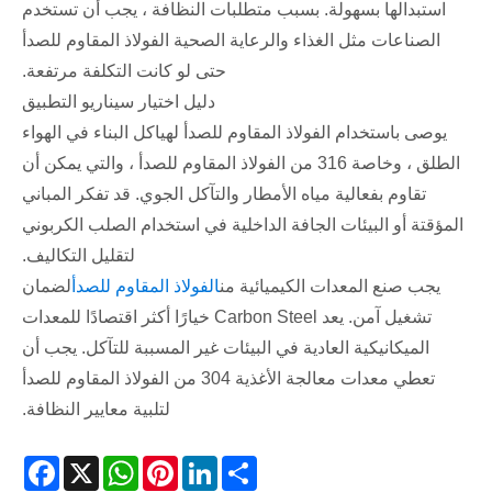
استبدالها بسهولة. بسبب متطلبات النظافة ، يجب أن تستخدم
الصناعات مثل الغذاء والرعاية الصحية الفولاذ المقاوم للصدأ
حتى لو كانت التكلفة مرتفعة.
دليل اختيار سيناريو التطبيق
يوصى باستخدام الفولاذ المقاوم للصدأ لهياكل البناء في الهواء
الطلق ، وخاصة 316 من الفولاذ المقاوم للصدأ ، والتي يمكن أن
تقاوم بفعالية مياه الأمطار والتآكل الجوي. قد تفكر المباني
المؤقتة أو البيئات الجافة الداخلية في استخدام الصلب الكربوني
لتقليل التكاليف.
يجب صنع المعدات الكيميائية من
الفولاذ المقاوم للصدأ
لضمان
تشغيل آمن. يعد Carbon Steel خيارًا أكثر اقتصادًا للمعدات
الميكانيكية العادية في البيئات غير المسببة للتآكل. يجب أن
تعطي معدات معالجة الأغذية 304 من الفولاذ المقاوم للصدأ
لتلبية معايير النظافة.
acebook
WhatsApp
X
Pinterest
LinkedIn
Share