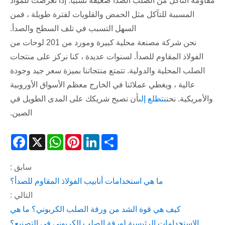
مقاومة التآكل من الصلب الصدأ ضعيفة نسبيا. إذا تعرضت للمواد
المسببة للتآكل مثل الحمض والقلويات لفترة طويلة ، فمن
السهل التسبب في تلف السطح والصدأ.
نحن شركة مصنعة محلية كبيرة ومورد من 201 لوحات من
الفولاذ المقاوم للصدأ. لسنوات عديدة ، كنا نركز على منتجات
الصلب المحلية والدولية. تتمتع منتجاتنا بميزة سعر جيد وجودة
عالية ، ويغطي عملائنا في الخارج معظم الأسواق الأوروبية
والأمريكية. نحن
نتطلع إلى
أن تصبح شريكك على المدى الطويل في
الصين.
acebook
WhatsApp
X
Pinterest
LinkedIn
Share
سابق :
ما هي استخدامات أنابيب الفولاذ المقاوم للصدأ؟
التالي :
كيف هي قوة الشد من ورقة الصلب الكربوني؟ ما هي
الاستخدامات الرئيسية لورقة الصلب الكربوني في التصنيع؟