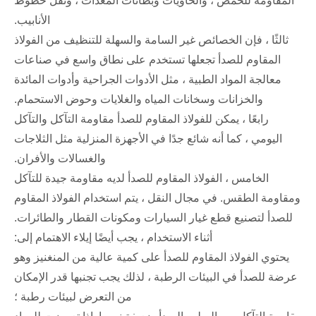
المقاومة للحمض ، والحاويات وبطانات المعدات ، ونقل خطوط
الأنابيب.
ثالثًا ، فإن الخصائص غير السامة والسهلة للتنظيف من الفولاذ
المقاوم للصدأ تجعلها تستخدم على نطاق واسع في صناعات
معالجة المواد الطبية ، مثل الأدوات الجراحية وأدوات المائدة
والخزانات وسخانات المياه والغلايات وحوض الاستحمام.
رابعًا ، يمكن للفولاذ المقاوم للصدأ مقاومة التآكل والتآكل
اليومي ، كما أنه شائع جدًا في الأجهزة المنزلية مثل الثلاجات
والغسالات والأفران.
الخامس ، الفولاذ المقاوم للصدأ لديه مقاومة جيدة للتآكل
ومقاومة الطقس. في مجال النقل ، يتم استخدام الفولاذ المقاوم
للصدأ لتصنيع قطع غيار السيارات ومكونات القطار والطائرات.
أثناء الاستخدام ، يجب أيضًا إيلاء الاهتمام إلى:
يحتوي الفولاذ المقاوم للصدأ على كمية عالية من المنغنيز وهو
عرضة للصدأ في البيئات الرطبة ، لذلك يجب تجنبها قدر الإمكان
من التعرض لبيئات رطبة ؛