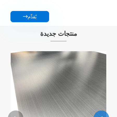
يُقدِّم

منتجات جديدة