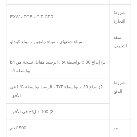
شروط
EXW ، FOB ، CIF CFR
التجارة
منفذ
ميناء شنغهاي ، ميناء تيانجين ، ميناء كينداو
التحميل
1) إيداع 30 ٪ بواسطة t/t ، الرصيد مقابل نسخة من b/l
بواسطة t/t.
شروط
2) إيداع 30 ٪ بواسطة T/T ، الرصيد بواسطة L/C في
الدفع
الأفق.
3) 100 ٪ ل/ج في الأفق.
مو
500 كجم