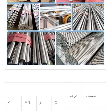
تصنيف
درجة
C
و
MN
P