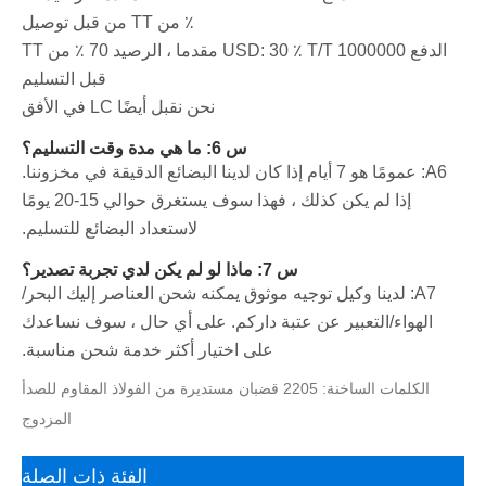
٪ من TT من قبل توصيل
الدفع 1000000 USD: 30 ٪ T/T مقدما ، الرصيد 70 ٪ من TT
قبل التسليم
نحن نقبل أيضًا LC في الأفق
س 6: ما هي مدة وقت التسليم؟
A6: عمومًا هو 7 أيام إذا كان لدينا البضائع الدقيقة في مخزوننا.
إذا لم يكن كذلك ، فهذا سوف يستغرق حوالي 15-20 يومًا
لاستعداد البضائع للتسليم.
س 7: ماذا لو لم يكن لدي تجربة تصدير؟
A7: لدينا وكيل توجيه موثوق يمكنه شحن العناصر إليك البحر/
الهواء/التعبير عن عتبة داركم. على أي حال ، سوف نساعدك
على اختيار أكثر خدمة شحن مناسبة.
الكلمات الساخنة: 2205 قضبان مستديرة من الفولاذ المقاوم للصدأ
المزدوج
الفئة ذات الصلة