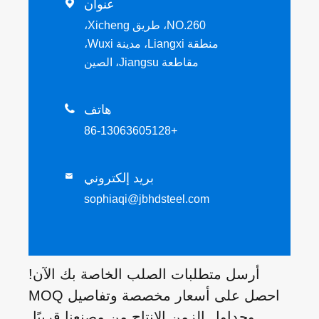
عنوان

NO.260، طريق Xicheng،
منطقة Liangxi، مدينة Wuxi،
مقاطعة Jiangsu، الصين
هاتف

+86-13063605128
بريد إلكتروني

sophiaqi@jbhdsteel.com
أرسل متطلبات الصلب الخاصة بك الآن!
احصل على أسعار مخصصة وتفاصيل MOQ
وجداول الزمن الإنتاج من مصنعنا قريبًا.