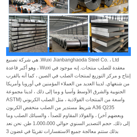
Wuxi Jianbanghaoda Steel Co. ، Ltd. هي شركة تصنيع
معقدة للصلب منتجات. إنه موجود في Wuxi ، وهو أكبر قاعدة
إنتاج و مركز التوزيع لمنتجات الصلب في الصين ، كما أنه بالقرب
من شنغهاي. لدينا العديد من العملاء المؤمنين في أوروبا وأمريكا
الجنوبية والشرق الأوسط وآسيا و وما إلى ذلك ، لدينا مجموعة
واسعة من المنتجات الفولاذية ، مثل الصلب الكربوني (ASTM
A36 Q235 شريط مستدير من الصلب منخفض الكربون
وبعضهم آخر) ، والفولاذ المقاوم للصدأ ، والسبائك الصلب وما
إلى ذلك. حجم التصدير السنوي حوالي 1،000،000 طن. نحن نعد
بذلك ستتم معالجة جميع الاستفسارات تقريبًا في غضون 3