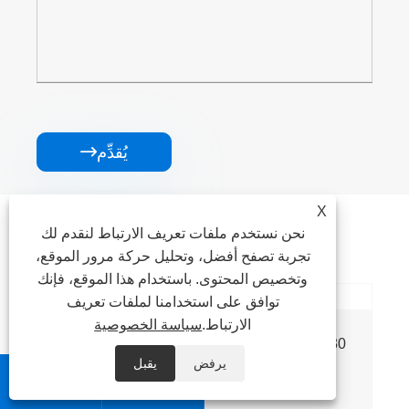
يُقدِّم

X
منتجات ذات صله
نحن نستخدم ملفات تعريف الارتباط لنقدم لك
تجربة تصفح أفضل، وتحليل حركة مرور الموقع،
وتخصيص المحتوى. باستخدام هذا الموقع، فإنك
توافق على استخدامنا لملفات تعريف
الارتباط.
سياسة الخصوصية
430 قضبان مستديرة من الحديد غير القابل للصدأ
يرفض
يقبل


عرض المزيد >>