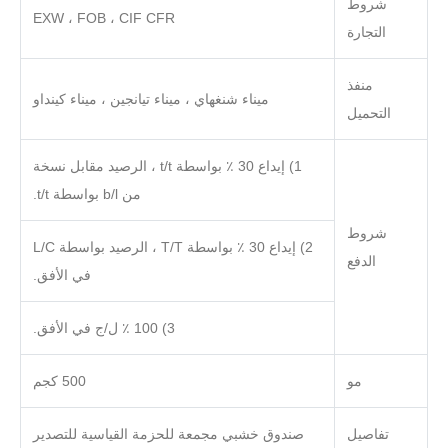
شروط
EXW ، FOB ، CIF CFR
التجارة
منفذ
ميناء شنغهاي ، ميناء تيانجين ، ميناء كينداو
التحميل
1) إيداع 30 ٪ بواسطة t/t ، الرصيد مقابل نسخة
من b/l بواسطة t/t.
شروط
2) إيداع 30 ٪ بواسطة T/T ، الرصيد بواسطة L/C
الدفع
في الأفق.
3) 100 ٪ ل/ج في الأفق.
مو
500 كجم
تفاصيل
صندوق خشبي مجمعة للحزمة القياسية للتصدير