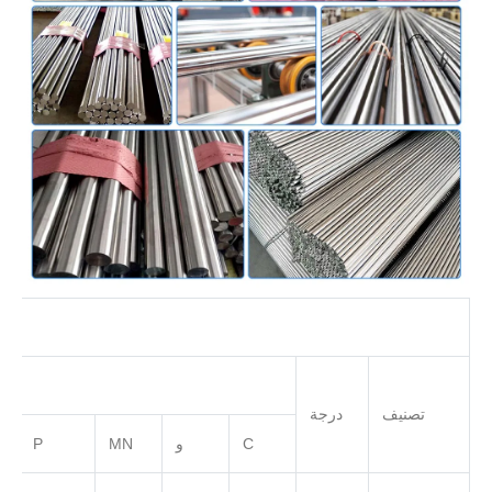
تصنيف
درجة
C
و
MN
P