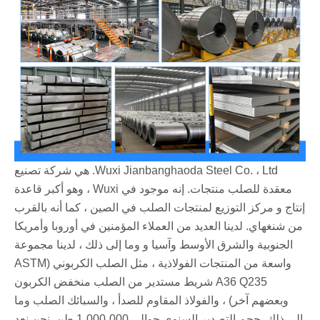
Wuxi Jianbanghaoda Steel Co. ، Ltd. هي شركة تصنيع
معقدة للصلب منتجات. إنه موجود في Wuxi ، وهو أكبر قاعدة
إنتاج و مركز التوزيع لمنتجات الصلب في الصين ، كما أنه بالقرب
من شنغهاي. لدينا العديد من العملاء المؤمنين في أوروبا وأمريكا
الجنوبية والشرق الأوسط وآسيا و وما إلى ذلك ، لدينا مجموعة
واسعة من المنتجات الفولاذية ، مثل الصلب الكربوني (ASTM
A36 Q235 شريط مستدير من الصلب منخفض الكربون
وبعضهم آخر) ، والفولاذ المقاوم للصدأ ، والسبائك الصلب وما
إلى ذلك. حجم التصدير السنوي حوالي 1،000،000 طن. نحن نعد