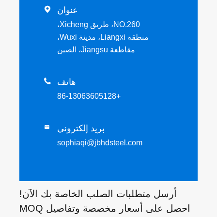
عنوان

NO.260، طريق Xicheng،
منطقة Liangxi، مدينة Wuxi،
مقاطعة Jiangsu، الصين
هاتف

+86-13063605128
بريد إلكتروني

sophiaqi@jbhdsteel.com
أرسل متطلبات الصلب الخاصة بك الآن!
احصل على أسعار مخصصة وتفاصيل MOQ