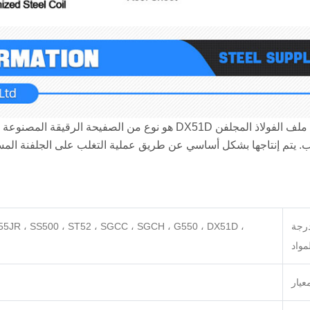
ملف الفولاذ المجلفن DX51D هو نوع من الصفيحة 
ب. يتم إنتاجها بشكل أساسي عن طريق عملية التغلب على الجلفنة الم
رجة
355JR ، SS500 ، ST52 ، SGCC ، SGCH ، G550 ، DX51D ،
مواد
عيار