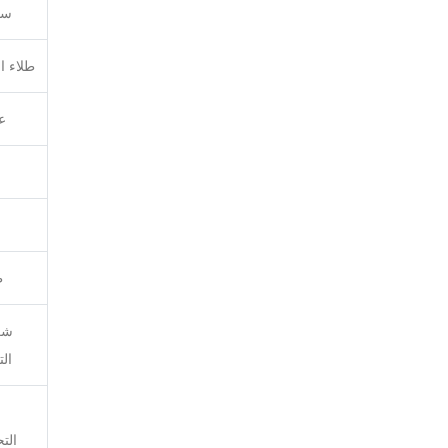
سم
طلاء ا
ع
ط
شر
الت
الت