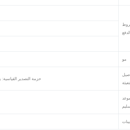
وط
لدفع
مو
صيل
حزمة التصدير القياسية:
تعبئة
وعد
سليم
ينات