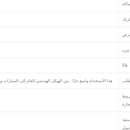
اكة
لزنك
رض
وزن
تلألأ
لب
هذا الاستخدام واسع جدًا ، من الهيكل الهندسي العام إلى السيارات و
وط
جارة
منفذ
حميل