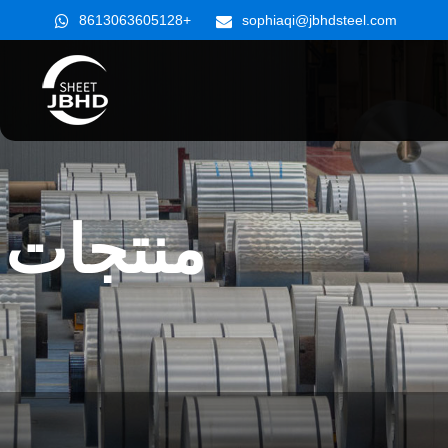
+8613063605128
sophiaqi@jbhdsteel.com
منتجات