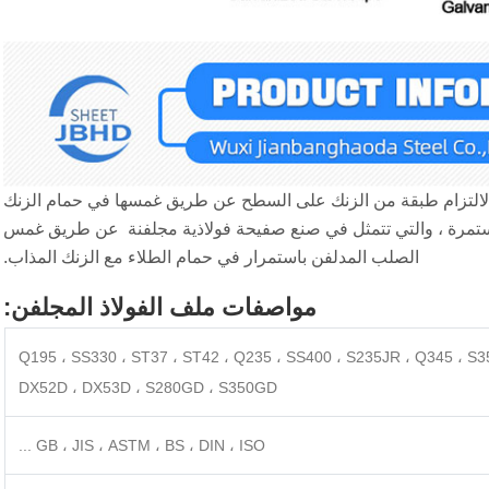
الرقيقة المصنوعة لالتزام طبقة من الزنك على السطح عن طريق غمسها في حمام الزنك
ستمرة ، والتي تتمثل في صنع صفيحة فولاذية مجلفنة ‌ عن طريق غمس
الصلب المدلفن باستمرار في حمام الطلاء مع الزنك المذاب.
مواصفات ملف الفولاذ المجلفن:
Q195 ، SS330 ، ST37 ، ST42 ، Q235 ، SS400 ، S235JR ، Q345 ، S
DX52D ، DX53D ، S280GD ، S350GD
GB ، JIS ، ASTM ، BS ، DIN ، ISO ...