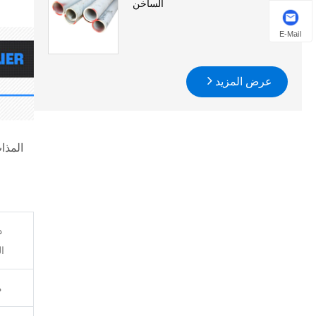
الساخن
E-Mail
عرض المزيد
المذا
د
ال
م