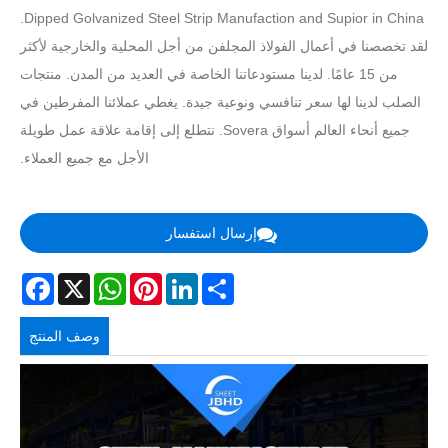
Dipped Golvanized Steel Strip Manufaction and Supior in China.
لقد تخصصنا في أعمال الفولاذ المجلفن من أجل المحلية والخارجية لأكثر
من 15 عامًا. لدينا مستودعاتنا الخاصة في العديد من المدن. منتجات
الصلب لدينا لها سعر تنافسي ونوعية جيدة. يغطي عملائنا المفرطين في
جميع أنحاء العالم أسواق Sovera. نتطلع إلى إقامة علاقة عمل طويلة
الأجل مع جميع العملاء.
إرسال استفسار
acebook
WhatsApp
X
Pinterest
LinkedIn
Share
وصف المنتج