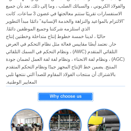
والفولاذ الكربوني ، والسبائك الصلب ، وما إلى ذلك. نعد بأن جميع
الاستفسارات تقريبًا ستتم معالجتها في غضون 3 ساعات. كانت
"الالتزام بالمواعيد والنزاهة والخدمة الإنسانية" دائمًا مبدأ التطوير
الذي استلزمه شركتنا وجميع الموظفين دائمًا.
حاليًا ، لدينا خمسة خطوط إنتاج متداخلة وخطتين إنتاج
حار. نعتمد أيضًا مقاييس فعالة مثل نظام التحكم في العرض
التلقائي المتقدم (AWC) ، ونظام التحكم في السمك التلقائي
(AGC) ، ونظام لفة الانحناء ، ونظام لفة لفة العمل لضمان جودة
المنتج. يضمن خط الإنتاج المجهز جيدًا ونظام التحكم المتقدم
بالاشتراك أن منتجات الفولاذ المقاوم للصدأ التي ننتجها تلبي
المعايير الوطنية.