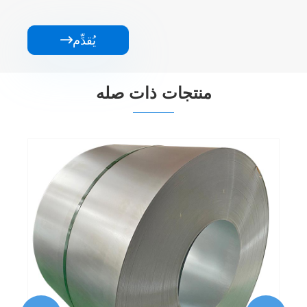
يُقدِّم

منتجات ذات صله
Q235 لفائف الفولاذ المجلفن مع انتشار منتظم
عرض المزيد >>