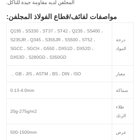
المجلفن لديه مقاومة جيدة للتآكل.
مواصفات لفائف/قطاع الفولاذ المجلفن:
Q195 ، SS330 ، ST37 ، ST42 ، Q235 ، SS400 ،
درجة
S235JR ، Q345 ، S355JR ، SS500 ، ST52 ،
المواد
SGCC ، SGCH ، G550 ، DX51D ، DX52D ،
DX53D ، S280GD ، S350GD
معيار
GB ، JIS ، ASTM ، BS ، DIN ، ISO ...
سماكة
0.13-4.0mm
طلاء
20g-275g/m2
الزنك
عرض
500-1500mm