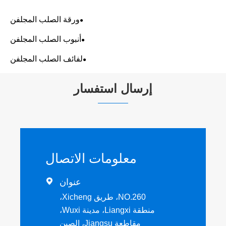
ورقة الصلب المجلفن
أنبوب الصلب المجلفن
لفائف الصلب المجلفن
إرسال استفسار
معلومات الاتصال
عنوان

NO.260، طريق Xicheng،
منطقة Liangxi، مدينة Wuxi،
مقاطعة Jiangsu، الصين