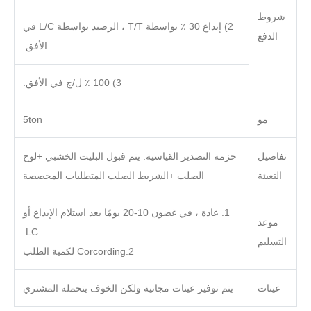
شروط
2) إيداع 30 ٪ بواسطة T/T ، الرصيد بواسطة L/C في
الدفع
الأفق.
3) 100 ٪ ل/ج في الأفق.
مو
5ton
تفاصيل
حزمة التصدير القياسية: يتم قبول البليت الخشبي +لوح
التعبئة
الصلب +الشريط الصلب المتطلبات المخصصة
1. عادة ، في غضون 10-20 يومًا بعد استلام الإيداع أو
موعد
LC.
التسليم
2.Corcording لكمية الطلب
عينات
يتم توفير عينات مجانية ولكن الخوف يتحمله المشتري