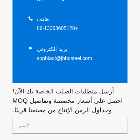
هاتف

+86-13063605128
بريد إلكتروني

sophiaqi@jbhdsteel.com
أرسل متطلبات الصلب الخاصة بك الآن!
احصل على أسعار مخصصة وتفاصيل MOQ
وجداول الزمن الإنتاج من مصنعنا قريبًا.