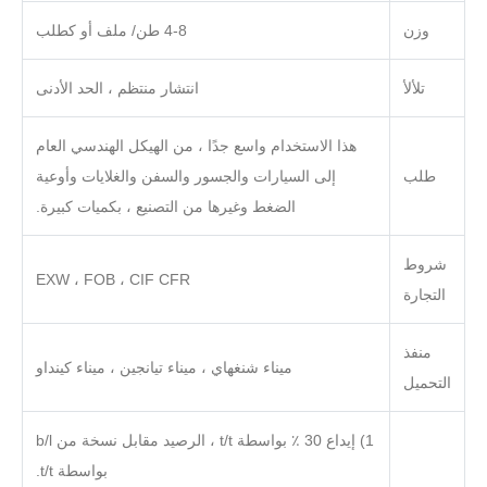
وزن
4-8 طن/ ملف أو كطلب
تلألأ
انتشار منتظم ، الحد الأدنى
هذا الاستخدام واسع جدًا ، من الهيكل الهندسي العام
طلب
إلى السيارات والجسور والسفن والغلايات وأوعية
الضغط وغيرها من التصنيع ، بكميات كبيرة.
شروط
EXW ، FOB ، CIF CFR
التجارة
منفذ
ميناء شنغهاي ، ميناء تيانجين ، ميناء كينداو
التحميل
1) إيداع 30 ٪ بواسطة t/t ، الرصيد مقابل نسخة من b/l
بواسطة t/t.