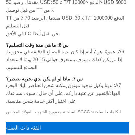
5000 USD <الدفع <10000 USD: 50 ٪ T/T مقدمًا ، رصيد 50
٪ من TT من قبل توصيل
الدفع 1000000 USD: 30 ٪ T/T مقدما ، الرصيد 70 ٪ من TT
قبل التسليم
نحن نقبل أيضًا LC في الأفق
س 6: ما هي مدة وقت التسليم؟
A6: عمومًا هو 7 أيام إذا كان لدينا البضائع الدقيقة في مخزوننا.
إذا لم يكن كذلك ، سوف يستغرق حوالي 15-20 يومًا لاستعداد
البضائع للتسليم.
س 7: ماذا لو لم يكن لدي تجربة تصدير؟
A7: لدينا وكيل توجيه موثوق يمكنه شحن العناصر إليك البحر/
الهواء/التعبير عن عتبة داركم. على أي حال ، سوف نساعدك
على اختيار أكثر خدمة شحن مناسبة.
الكلمات الساخنة: SGCC الساخنة مغمورة الشريط الفولاذ المجلفن
الفئة ذات الصلة